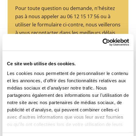
Pour toute question ou demande, n'hésitez
pas à nous appeler au
06 12 15 17 56
ou à
utiliser le formulaire ci-contre, nous veillerons
à vous recontacter dans les meilleurs délais.
06 12 15 17 56

taxi.civrieux@gmail.com

Place du Village
Ce site web utilise des cookies.

01390 Civrieux
Les cookies nous permettent de personnaliser le contenu
et les annonces, d'offrir des fonctionnalités relatives aux
médias sociaux et d'analyser notre trafic. Nous
partageons également des informations sur l'utilisation de
Nom et Prénom
notre site avec nos partenaires de médias sociaux, de
publicité et d'analyse, qui peuvent combiner celles-ci
avec d'autres informations que vous leur avez fournies
Téléphone
ou qu'ils ont collectées lors de votre utilisation de leurs
services.